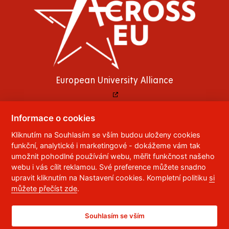
European University Alliance
Informace o cookies
© 2023
Univerzita Pardubice
,
Studentská 95
,
Kliknutím na Souhlasím se vším budou uloženy cookies
funkční, analytické i marketingové - dokážeme vám tak
532 10
Pardubice 2
umožnit pohodlné používání webu, měřit funkčnost našeho
Telefon:
466 036 111, 466 036 112, 466 036 113
webu i vás cílit reklamou. Své preference můžete snadno
upravit kliknutím na Nastavení cookies. Kompletní politiku
si
,
Správce webu
RSS
můžete přečíst zde
.
ID datové schránky:
f5vj9hu
Prohlášení o přístupnosti
Souhlasím se vším