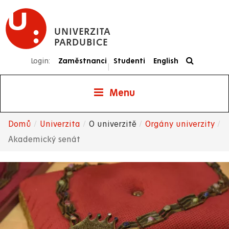
Přejít
k
UNIVERZITA
hlavnímu
PARDUBICE
obsahu
Login:
Zaměstnanci
Studenti
English
|
Menu
Domů
Univerzita
O univerzitě
Orgány univerzity
Drobečková
Akademický senát
navigace