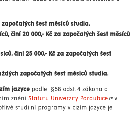
a započatých šest měsíců studia,
ců, činí 20 000,- Kč za započatých šest měsíců
ců, činí 25 000,- Kč za započatých šest
 každých započatých šest měsíců studia.
izím jazyce
podle §58 odst. 4 zákona o
lním znění
Statutu Univerzity Pardubice
v
otlivé studijní programy v cizím jazyce je