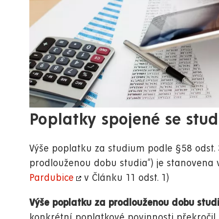
Poplatky spojené se stu
Výše poplatku za studium podle §58 odst. 
prodlouženou dobu studia“) je stanovena
Pardubice
v Článku 11 odst. 1)
Výše poplatku za prodlouženou dobu stu
konkrétní poplatkové povinnosti překroči