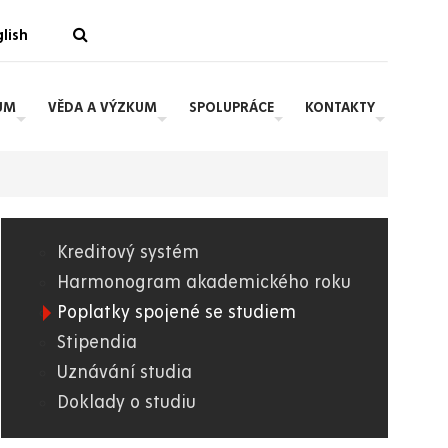
lish
UM
VĚDA A VÝZKUM
SPOLUPRÁCE
KONTAKTY
Kreditový systém
01.
Harmonogram akademického roku
Poplatky spojené se studiem
WWW
Stipendia
Uznávání studia
Doklady o studiu