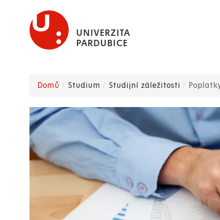
Přejít
k
UNIVERZITA
hlavnímu
PARDUBICE
obsahu
Domů
Studium
Studijní záležitosti
Poplatk
Drobečková
navigace