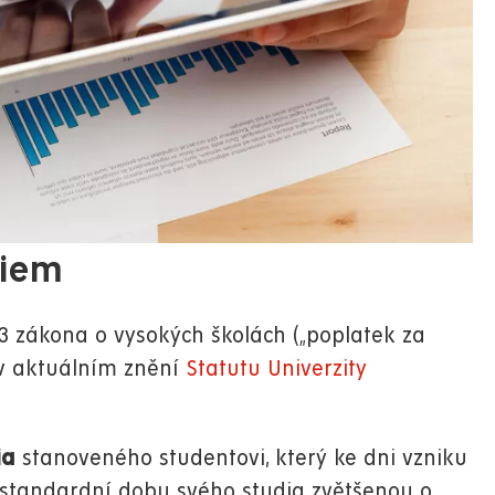
diem
3 zákona o vysokých školách („poplatek za
 v aktuálním znění
Statutu Univerzity
dia
stanoveného studentovi, který ke dni vzniku
l standardní dobu svého studia zvětšenou o