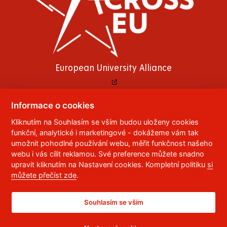
European University Alliance
Informace o cookies
Kliknutím na Souhlasím se vším budou uloženy cookies
© 2023
Univerzita Pardubice
,
Studentská 95
,
funkční, analytické i marketingové - dokážeme vám tak
532 10
Pardubice 2
umožnit pohodlné používání webu, měřit funkčnost našeho
Telefon:
466 036 111, 466 036 112, 466 036 113
webu i vás cílit reklamou. Své preference můžete snadno
upravit kliknutím na Nastavení cookies. Kompletní politiku
si
,
Správce webu
RSS
můžete přečíst zde
.
ID datové schránky:
f5vj9hu
Prohlášení o přístupnosti
Souhlasím se vším