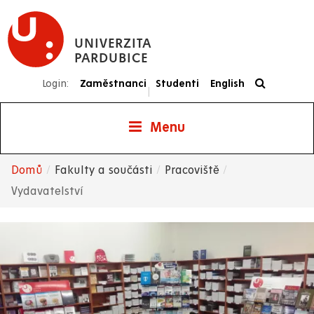
Přejít
k
UNIVERZITA
hlavnímu
PARDUBICE
obsahu
Login:
Zaměstnanci
Studenti
English
|
Menu
Domů
Fakulty a součásti
Pracoviště
Drobečková
Vydavatelství
navigace