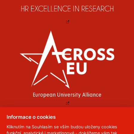
European University Alliance
Informace o cookies
Kliknutím na Souhlasím se vším budou uloženy cookies
© 2023
Univerzita Pardubice
,
Studentská 95
,
funkční, analytické i marketingové - dokážeme vám tak