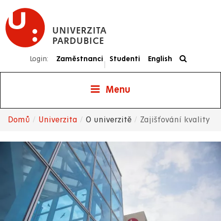
Přejít
k
UNIVERZITA
hlavnímu
PARDUBICE
obsahu
Login:
Zaměstnanci
Studenti
English
|
Menu
Domů
Univerzita
O univerzitě
Zajišťování kvality
Drobečková
navigace