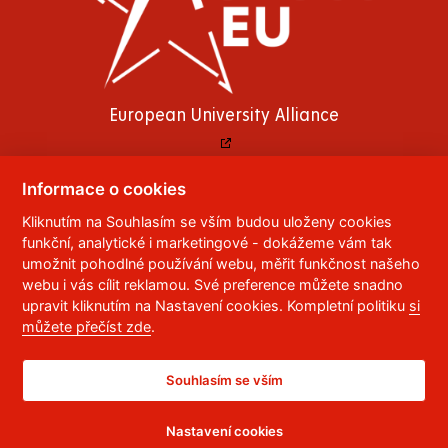
European University Alliance
Informace o cookies
Kliknutím na Souhlasím se vším budou uloženy cookies
© 2023
Univerzita Pardubice
,
Studentská 95
,
funkční, analytické i marketingové - dokážeme vám tak
532 10
Pardubice 2
umožnit pohodlné používání webu, měřit funkčnost našeho
Telefon:
466 036 111, 466 036 112, 466 036 113
webu i vás cílit reklamou. Své preference můžete snadno
upravit kliknutím na Nastavení cookies. Kompletní politiku
si
,
Správce webu
RSS
můžete přečíst zde
.
ID datové schránky:
f5vj9hu
Prohlášení o přístupnosti
Souhlasím se vším
Nastavení cookies
CC BY-NC-ND 4.0 CZ