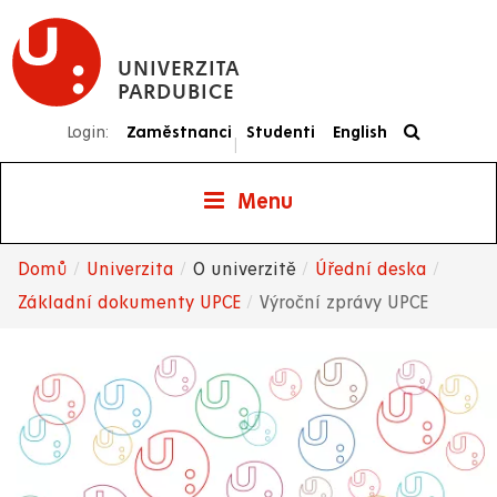
Přejít
k
UNIVERZITA
hlavnímu
PARDUBICE
obsahu
Login:
Zaměstnanci
Studenti
English
|
Menu
Domů
Univerzita
O univerzitě
Úřední deska
Drobečková
Základní dokumenty UPCE
Výroční zprávy UPCE
navigace