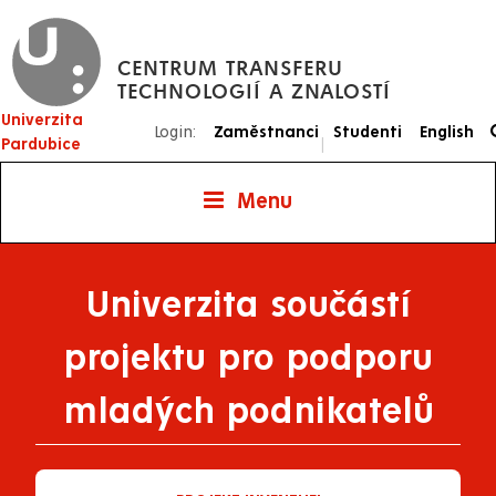
Přejít
k
CENTRUM TRANSFERU
hlavnímu
TECHNOLOGIÍ A ZNALOSTÍ
obsahu
Univerzita
Login:
Zaměstnanci
Studenti
English
|
Pardubice
Menu
Univerzita součástí
projektu pro podporu
mladých podnikatelů