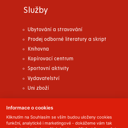
Služby
Ubytování a stravování
Prodej odborné literatury a skript
Knihovna
Kopírovací centrum
Sportovní aktivity
Vydavatelství
Uni zboží
Informace o cookies
Kliknutím na Souhlasím se vším budou uloženy cookies
© 2023
Univerzita Pardubice
,
Studentská 95
,
funkční, analytické i marketingové - dokážeme vám tak
532 10
Pardubice 2