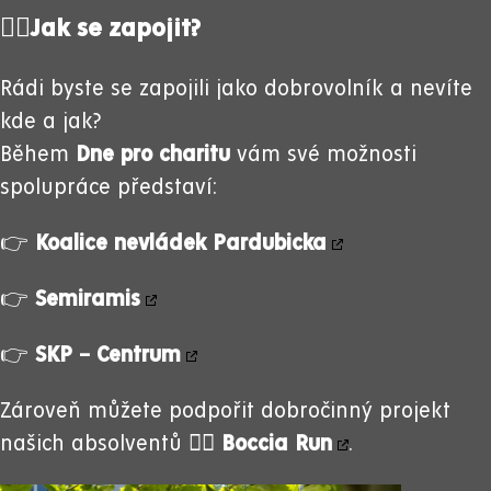
🙋‍♀️
Jak se zapojit?
Rádi byste se zapojili jako dobrovolník a nevíte
kde a jak?
Během
Dne pro charitu
vám své možnosti
spolupráce představí:
👉
Koalice nevládek Pardubicka
👉
Semiramis
👉
SKP – Centrum
Zároveň můžete podpořit dobročinný projekt
našich absolventů
🏃‍♂️
Boccia Run
.