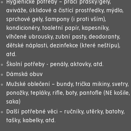
Hygienické potřeby – prací prášky/gely,
aviváže, úklidové a čistící prostředky, mýdlo,
sprchové gely, šampony (i proti vším),
kondicionéry, toaletní papír, kapesníky,
vlhčené ubrousky, zubní pasty, deodoranty,
dětské náplasti, dezinfekce (které neštípu),
atd.
Školní potřeby - penály, aktovky, atd.
Dámská obuv
Mužské oblečení –
bundy, trička mikiny, svetry,
ponožky, tepláky, rifle, boty, pantofle (NE košile,
saka)
Další potřebné věci – ručníky, utěrky, batohy,
tašky, kabelky, atd.