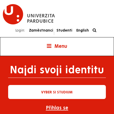
Přejít
k
UNIVERZITA
hlavnímu
PARDUBICE
obsahu
Login:
Zaměstnanci
Studenti
English
|
Menu
Najdi svoji identitu
VYBER SI STUDIUM
Přihlas se