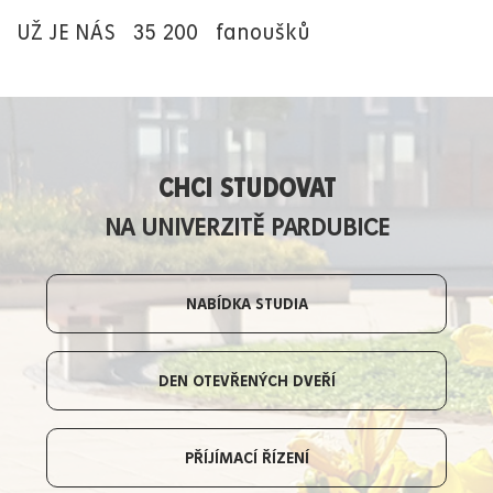
UŽ JE NÁS
35 200
fanoušků
CHCI STUDOVAT
NA UNIVERZITĚ PARDUBICE
NABÍDKA STUDIA
DEN OTEVŘENÝCH DVEŘÍ
PŘÍJÍMACÍ ŘÍZENÍ