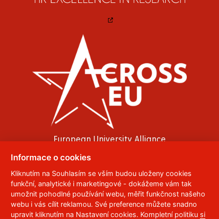
European University Alliance
Informace o cookies
Kliknutím na Souhlasím se vším budou uloženy cookies
funkční, analytické i marketingové - dokážeme vám tak
© 2023
Univerzita Pardubice
,
Studentská 95
,
umožnit pohodlné používání webu, měřit funkčnost našeho
webu i vás cílit reklamou. Své preference můžete snadno
532 10
Pardubice 2
upravit kliknutím na Nastavení cookies. Kompletní politiku
si