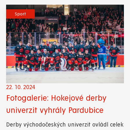
Sport
22. 10. 2024
Fotogalerie: Hokejové derby
univerzit vyhrály Pardubice
Derby východočeských univerzit ovládl celek