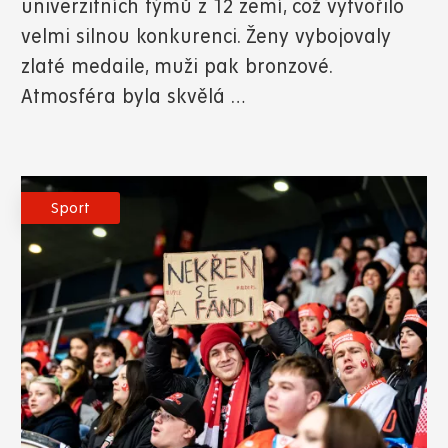
univerzitních týmů z 12 zemí, což vytvořilo
velmi silnou konkurenci. Ženy vybojovaly
zlaté medaile, muži pak bronzové.
Atmosféra byla skvělá …
Sport