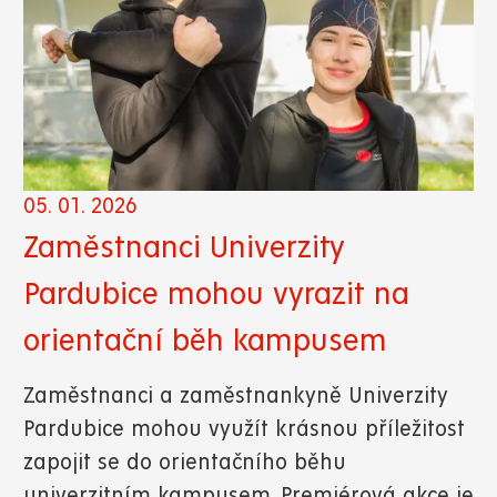
05. 01. 2026
Zaměstnanci Univerzity
Pardubice mohou vyrazit na
orientační běh kampusem
Zaměstnanci a zaměstnankyně Univerzity
Pardubice mohou využít krásnou příležitost
zapojit se do orientačního běhu
univerzitním kampusem. Premiérová akce je