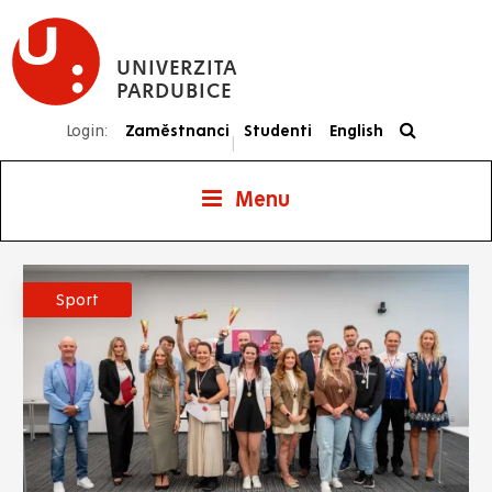
Přejít
k
UNIVERZITA
hlavnímu
PARDUBICE
obsahu
Login:
Zaměstnanci
Studenti
English
|
Menu
Sport