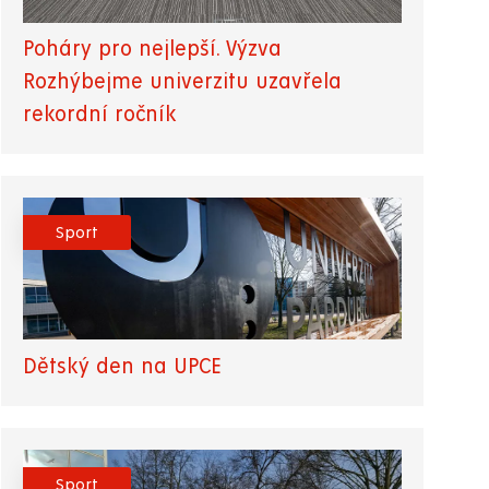
Poháry pro nejlepší. Výzva
Rozhýbejme univerzitu uzavřela
rekordní ročník
Sport
Dětský den na UPCE
Sport