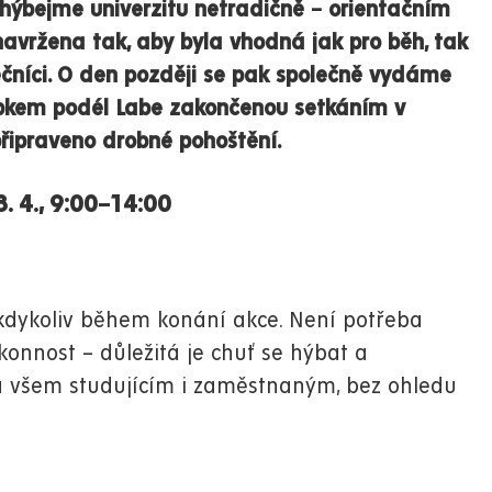
ozhýbejme univerzitu netradičně
–
orientačním
 navržena tak, aby byla
vhodná jak pro běh, tak
čníci.
O den později se pak společně vydáme
apkem
podél Labe zakončenou setkáním v
připraveno
drobné pohoštění
.
 4., 9:00
–
14:00
 kdykoliv během konání akce
. Není potřeba
konnost – důležitá je chuť se hýbat a
á
všem studujícím i zaměstnaným
, bez ohledu