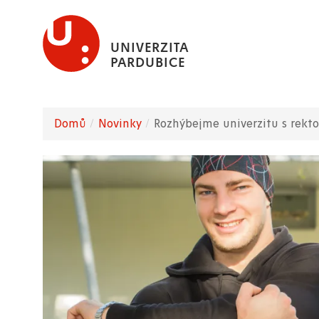
Přejít
k
UNIVERZITA
hlavnímu
PARDUBICE
obsahu
Domů
Novinky
Rozhýbejme univerzitu s rek
Drobečková
navigace