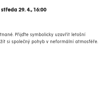
tředa 29. 4., 16:00
stnané.
Přijďte symbolicky uzavřít letošní
užít si společný pohyb v neformální atmosféře.