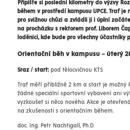
Připište si poslední kilometry do výzvy R
během
v prostředí kampusu UPCE. Trať je
pro svižnou chůzi
a zvládli ji i úplní začáte
na procházku s rektorem prof. Liborem Č
loděnici, kde bude pro všechny účastníky 
Orientační běh v kampusu – úterý 28.
Sraz / start:
pod tělocvičnou KTS
Trať měří přibližně
2 km
a
start je možný
žádné speciální sportovní vybavení ani vý
vyzkoušet si něco nového. Akce je otevřen
na zkušenosti s orientačním během.
doc. Ing. Petr Nachtigall, Ph.D.