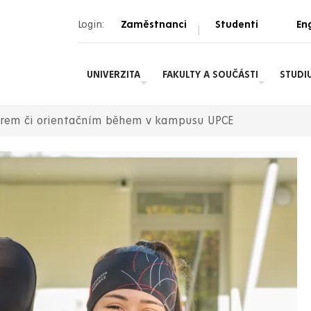
Login:
Zaměstnanci
Studenti
Eng
|
UNIVERZITA
FAKULTY A SOUČÁSTI
STUDI
torem či orientačním během v kampusu UPCE