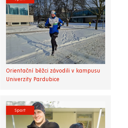
Orientační běžci závodili v kampusu
Univerzity Pardubice
Sport