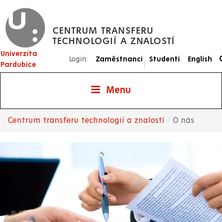
Přejít
k
CENTRUM TRANSFERU
hlavnímu
TECHNOLOGIÍ A ZNALOSTÍ
obsahu
Univerzita
Login:
Zaměstnanci
Studenti
English
|
Pardubice
Menu
Centrum transferu technologií a znalostí
O nás
Drobečková
navigace