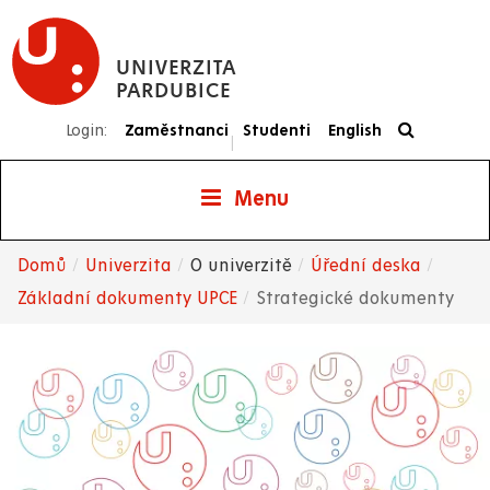
Přejít
k
UNIVERZITA
hlavnímu
PARDUBICE
obsahu
Login:
Zaměstnanci
Studenti
English
|
Menu
Domů
Univerzita
O univerzitě
Úřední deska
Drobečková
Základní dokumenty UPCE
Strategické dokumenty
navigace