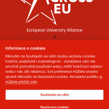
European University Alliance
Informace o cookies
Kliknutím na Souhlasím se vším budou uloženy cookies
© 2023
Univerzita Pardubice
,
Studentská 95
,
funkční, analytické i marketingové - dokážeme vám tak
532 10
Pardubice 2
umožnit pohodlné používání webu, měřit funkčnost našeho
Telefon:
466 036 111, 466 036 112, 466 036 113
webu i vás cílit reklamou. Své preference můžete snadno
upravit kliknutím na Nastavení cookies. Kompletní politiku
si
,
Správce webu
RSS
můžete přečíst zde
.
ID datové schránky:
f5vj9hu
Prohlášení o přístupnosti
Souhlasím se vším
Nastavení cookies