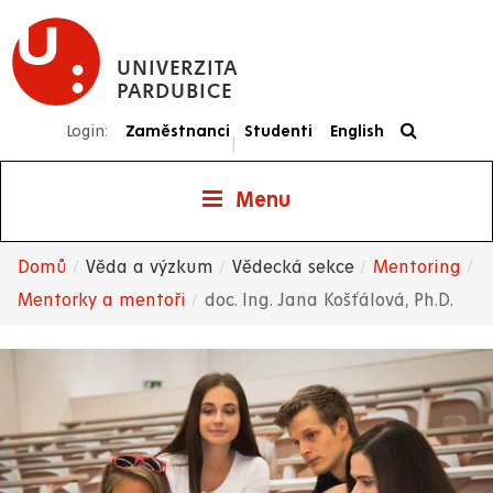
Přejít
k
UNIVERZITA
hlavnímu
PARDUBICE
obsahu
Login:
Zaměstnanci
Studenti
English
|
Menu
Domů
Věda a výzkum
Vědecká sekce
Mentoring
Drobečková
Mentorky a mentoři
doc. Ing. Jana Košťálová, Ph.D.
navigace