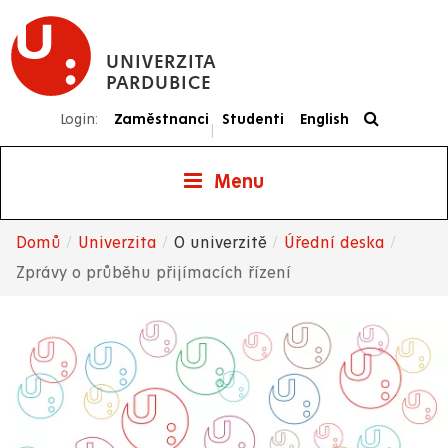
Přejít
k
UNIVERZITA
hlavnímu
PARDUBICE
obsahu
Login:
Zaměstnanci
Studenti
English
|
Menu
Domů
Univerzita
O univerzitě
Úřední deska
Drobečková
Zprávy o průběhu přijímacích řízení
navigace