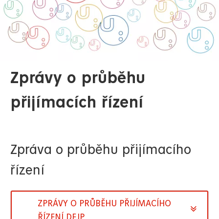
Zprávy o průběhu
přijímacích řízení
Zpráva o průběhu přijímacího
řízení
ZPRÁVY O PRŮBĚHU PŘIJÍMACÍHO
ŘÍZENÍ DFJP