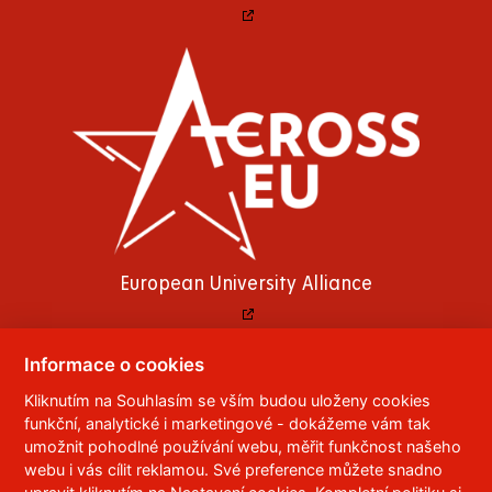
European University Alliance
Informace o cookies
Kliknutím na Souhlasím se vším budou uloženy cookies
© 2023
Univerzita Pardubice
,
Studentská 95
,
funkční, analytické i marketingové - dokážeme vám tak
532 10
Pardubice 2
umožnit pohodlné používání webu, měřit funkčnost našeho
Telefon:
466 036 111, 466 036 112, 466 036 113
webu i vás cílit reklamou. Své preference můžete snadno