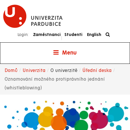
Přejít
k
UNIVERZITA
hlavnímu
PARDUBICE
obsahu
Login:
Zaměstnanci
Studenti
English
|
Menu
Domů
Univerzita
O univerzitě
Úřední deska
Drobečková
Oznamování možného protiprávního jednání
(whistleblowing)
navigace