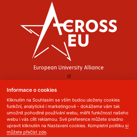
European University Alliance
Informace o cookies
Kliknutím na Souhlasím se vším budou uloženy cookies
© 2023
Univerzita Pardubice
,
Studentská 95
,
funkční, analytické i marketingové - dokážeme vám tak
532 10
Pardubice 2
umožnit pohodlné používání webu, měřit funkčnost našeho
Telefon:
466 036 111, 466 036 112, 466 036 113
webu i vás cílit reklamou. Své preference můžete snadno
upravit kliknutím na Nastavení cookies. Kompletní politiku
si
,
Správce webu
RSS
můžete přečíst zde
.