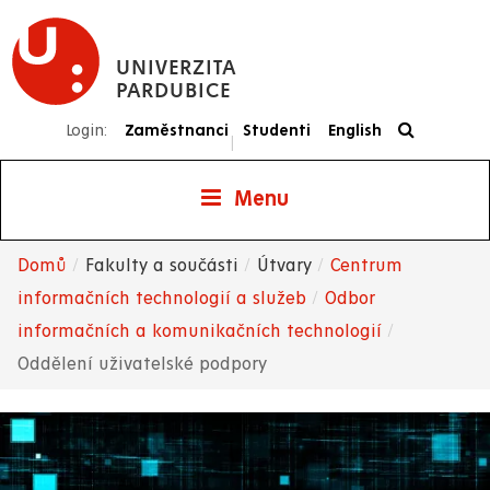
Přejít
k
UNIVERZITA
hlavnímu
PARDUBICE
obsahu
Login:
Zaměstnanci
Studenti
English
|
Menu
Domů
Fakulty a součásti
Útvary
Centrum
Drobečková
informačních technologií a služeb
Odbor
informačních a komunikačních technologií
navigace
Oddělení uživatelské podpory