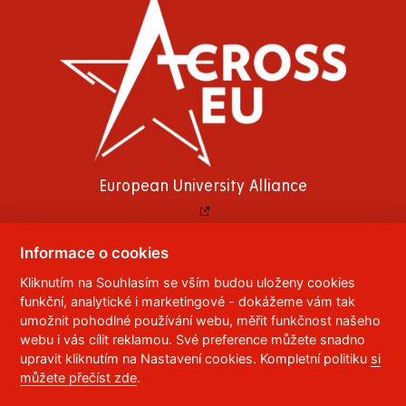
European University Alliance
Informace o cookies
© 2023
Univerzita Pardubice
,
Studentská 95
,
Kliknutím na Souhlasím se vším budou uloženy cookies
funkční, analytické i marketingové - dokážeme vám tak
532 10
Pardubice 2
umožnit pohodlné používání webu, měřit funkčnost našeho
Telefon:
466 036 111, 466 036 112, 466 036 113
webu i vás cílit reklamou. Své preference můžete snadno
upravit kliknutím na Nastavení cookies. Kompletní politiku
si
,
Správce webu
RSS
můžete přečíst zde
.
ID datové schránky:
f5vj9hu