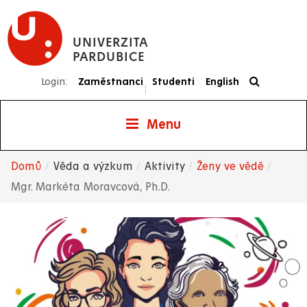
Přejít
k
UNIVERZITA
hlavnímu
PARDUBICE
obsahu
Login:
Zaměstnanci
Studenti
English
|
Menu
Domů
Věda a výzkum
Aktivity
Ženy ve vědě
Drobečková
Mgr. Markéta Moravcová, Ph.D.
navigace