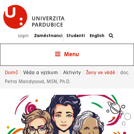
Přejít
k
UNIVERZITA
hlavnímu
PARDUBICE
obsahu
Login:
Zaměstnanci
Studenti
English
|
Menu
Domů
Věda a výzkum
Aktivity
Ženy ve vědě
doc.
Drobečková
Petra Mandysová, MSN, Ph.D.
navigace