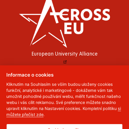
European University Alliance
Informace o cookies
Kliknutím na Souhlasím se vším budou uloženy cookies
© 2023
Univerzita Pardubice
,
Studentská 95
,
funkční, analytické i marketingové - dokážeme vám tak
532 10
Pardubice 2
umožnit pohodlné používání webu, měřit funkčnost našeho
Telefon:
466 036 111, 466 036 112, 466 036 113
webu i vás cílit reklamou. Své preference můžete snadno
upravit kliknutím na Nastavení cookies. Kompletní politiku
si
,
Správce webu
RSS
můžete přečíst zde
.
ID datové schránky:
f5vj9hu
Prohlášení o přístupnosti