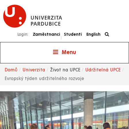
Přejít
k
UNIVERZITA
hlavnímu
PARDUBICE
obsahu
Login:
Zaměstnanci
Studenti
English
|
Menu
Domů
Univerzita
Život na UPCE
Udržitelná UPCE
Drobečková
Evropský týden udržitelného rozvoje
navigace