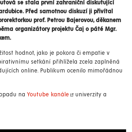
ová se stala první zahraniční diskutující
rdubice. Před samotnou diskuzí ji přivítal
s prorektorkou prof. Petrou Bajerovou, děkanem
oběma organizátory projektu Čaj o páté Mgr.
kem.
tost hodnot, jako je pokora či empatie v
irativnímu setkání přihlížela zcela zaplněná
edujících online. Publikum ocenilo mimořádnou
stopadu na
Youtube kanále
univerzity a