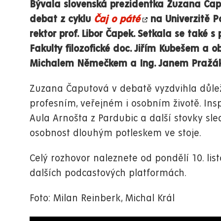
Bývala slovenská prezidentka Zuzana Čaput
debat z cyklu
Čaj o páté
na Univerzitě Pa
rektor prof. Libor Čapek. Setkala se také 
Fakulty filozofické doc. Jiřím Kubešem a 
Michalem Němečkem a Ing. Janem Pražá
Zuzana Čaputová v debatě vyzdvihla důleži
profesním, veřejném i osobním životě. Insp
Aula Arnošta z Pardubic a další stovky sl
osobnost dlouhým potleskem ve stoje.
Celý rozhovor naleznete od pondělí 10. li
dalších podcastových platformách.
Foto: Milan Reinberk, Michal Král