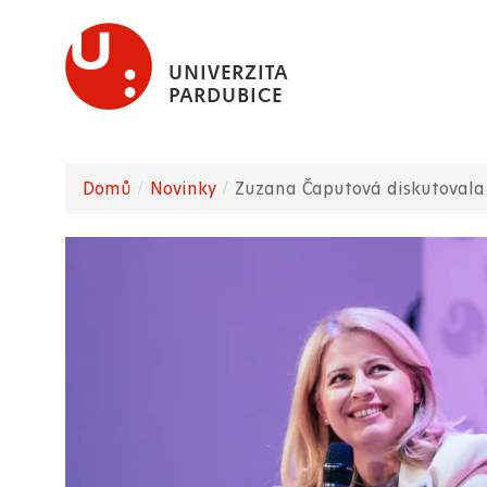
Přejít
k
UNIVERZITA
hlavnímu
PARDUBICE
obsahu
Domů
Novinky
Zuzana Čaputová diskutovala 
Drobečková
navigace