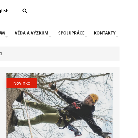
lish
UM
VĚDA A VÝZKUM
SPOLUPRÁCE
KONTAKTY
a
Novinka