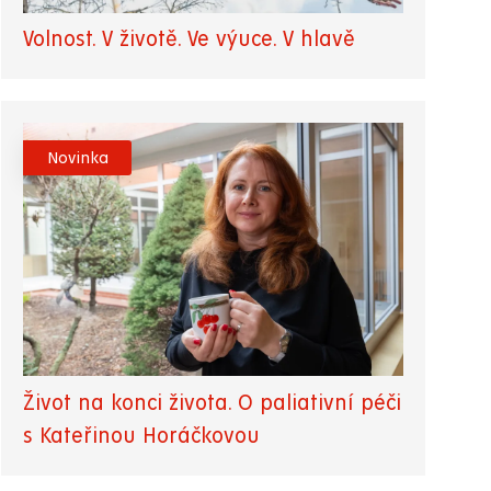
Volnost. V životě. Ve výuce. V hlavě
Novinka
Život na konci života. O paliativní péči
s Kateřinou Horáčkovou