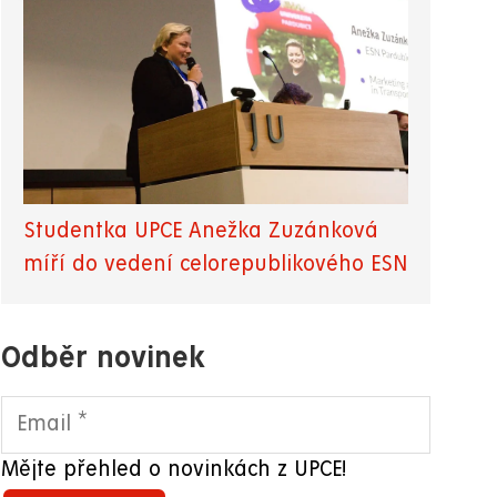
Studentka UPCE Anežka Zuzánková
míří do vedení celorepublikového ESN
Odběr novinek
Mějte přehled o novinkách z UPCE!