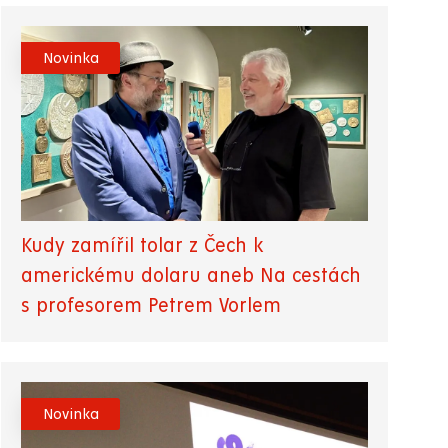
Novinka
Kudy zamířil tolar z Čech k
americkému dolaru aneb Na cestách
s profesorem Petrem Vorlem
Novinka