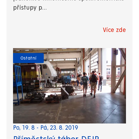
přístupy p…
Více zde
Ostatní
Po, 19. 8
-
Pá, 23. 8. 2019