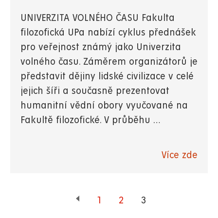
UNIVERZITA VOLNÉHO ČASU Fakulta
filozofická UPa nabízí cyklus přednášek
pro veřejnost známý jako Univerzita
volného času. Záměrem organizátorů je
představit dějiny lidské civilizace v celé
jejich šíři a současně prezentovat
humanitní vědní obory vyučované na
Fakultě filozofické. V průběhu …
Více zde
Page
1
Page
2
Aktuální
3
stránka