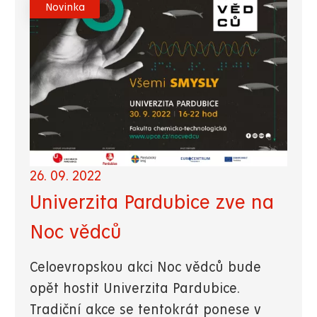
Novinka
26. 09. 2022
Univerzita Pardubice zve na
Noc vědců
Celoevropskou akci Noc vědců bude
opět hostit Univerzita Pardubice.
Tradiční akce se tentokrát ponese v