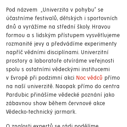
Pod názvem „Univerzita v pohybu“ se
účastníme festivalů, dětských i sportovních
dnů a vyrážíme na střední školy. Hravou
formou a s lidským přístupem vysvětlujeme
rozmanité jevy a předvádíme experimenty
napříč vědními disciplínami. Univerzitní
prostory a laboratoře otvíráme veřejnosti
spolu s ostatními vědeckými institucemi
v Evropě při podzimní akci
Noc vědců
přímo
na naší univerzitě. Naopak přímo do centra
Pardubic přinášíme vědecké poznání jako
zábavnou show během červnové akce
Vědecko-technický jarmark.
O znalosti expertů se rádi podělíme