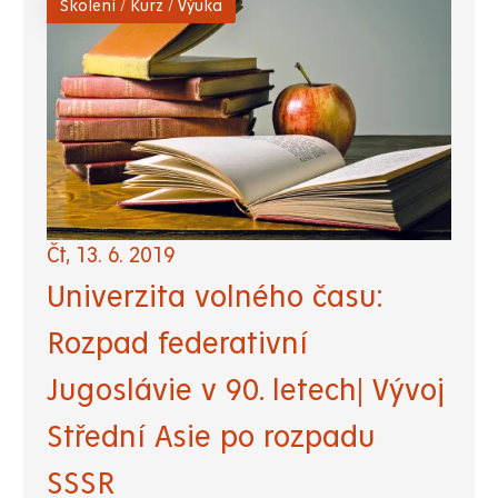
Školení / Kurz / Výuka
Čt, 13. 6. 2019
Univerzita volného času:
Rozpad federativní
Jugoslávie v 90. letech| Vývoj
Střední Asie po rozpadu
SSSR