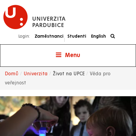
Přejít
k
UNIVERZITA
hlavnímu
PARDUBICE
obsahu
Login:
Zaměstnanci
Studenti
English
|
Menu
Domů
Univerzita
Život na UPCE
Věda pro
Drobečková
veřejnost
navigace