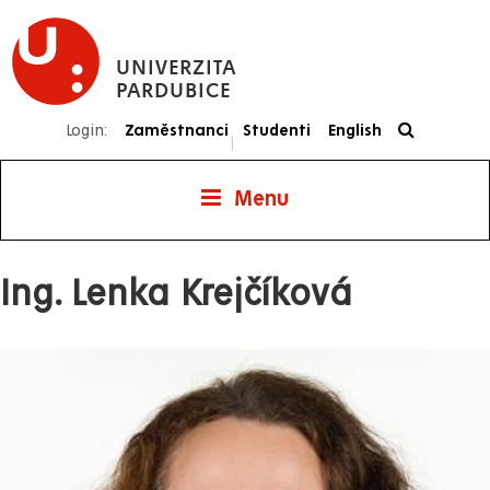
Přejít
k
UNIVERZITA
hlavnímu
PARDUBICE
obsahu
Login:
Zaměstnanci
Studenti
English
|
Menu
Ing. Lenka Krejčíková