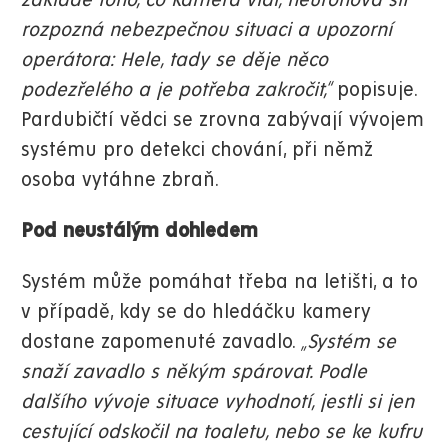
základě toho, co kamera vidí, neuronová síť
rozpozná nebezpečnou situaci a upozorní
operátora: Hele, tady se děje něco
podezřelého a je potřeba zakročit,“
popisuje.
Pardubičtí vědci se zrovna zabývají vývojem
systému pro detekci chování, při němž
osoba vytáhne zbraň.
Pod neustálým dohledem
Systém může pomáhat třeba na letišti, a to
v případě, kdy se do hledáčku kamery
dostane zapomenuté zavadlo.
„Systém se
snaží zavadlo s někým spárovat. Podle
dalšího vývoje situace vyhodnotí, jestli si jen
cestující odskočil na toaletu, nebo se ke kufru