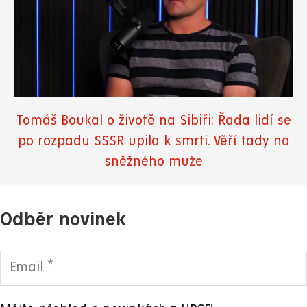
Tomáš Boukal o životě na Sibiři: Řada lidí se
po rozpadu SSSR upila k smrti. Věří tady na
sněžného muže
Odběr novinek