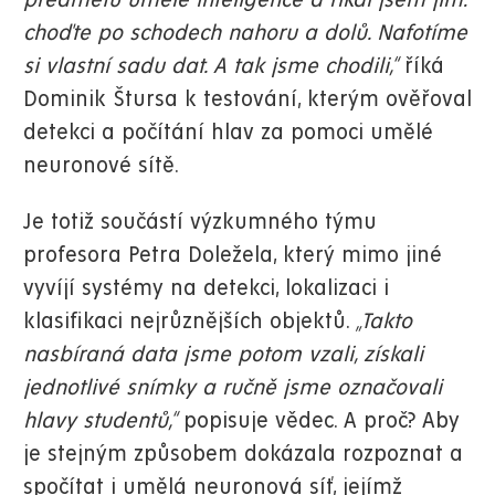
předmětu umělé inteligence a říkal jsem jim:
choďte po schodech nahoru a dolů. Nafotíme
si vlastní sadu dat. A tak jsme chodili,“
říká
Dominik Štursa k testování, kterým ověřoval
detekci a počítání hlav za pomoci umělé
neuronové sítě.
Je totiž součástí výzkumného týmu
profesora Petra Doležela, který mimo jiné
vyvíjí systémy na detekci, lokalizaci i
klasifikaci nejrůznějších objektů.
„Takto
nasbíraná data jsme potom vzali, získali
jednotlivé snímky a ručně jsme označovali
hlavy studentů,“
popisuje vědec. A proč? Aby
je stejným způsobem dokázala rozpoznat a
spočítat i umělá neuronová síť, jejímž