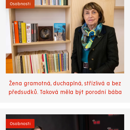
Osobnosti
Žena gramotná, duchaplná, střízlivá a bez
předsudků. Taková měla být porodní bába
Osobnosti