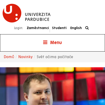
Přejít
k
UNIVERZITA
hlavnímu
PARDUBICE
obsahu
Login:
Zaměstnanci
Studenti
English
|
Menu
Domů
Novinky
Svět očima počítače
Drobečková
navigace