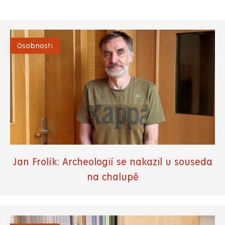
Osobnosti
Jan Frolík: Archeologií se nakazil u souseda
na chalupě