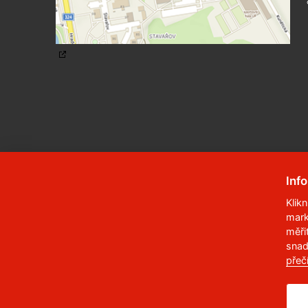
Inf
Klik
mark
© 2023
Univerzita Pardubice
,
Studentská
měři
snad
Telefon:
466 036 111, 466 036 112, 466 03
přeč
,
Správce webu
RSS
ID datové schránky:
f5vj9hu