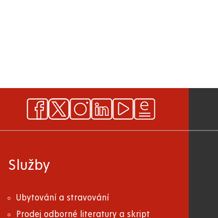
Služby
Ubytování a stravování
Prodej odborné literatury a skript