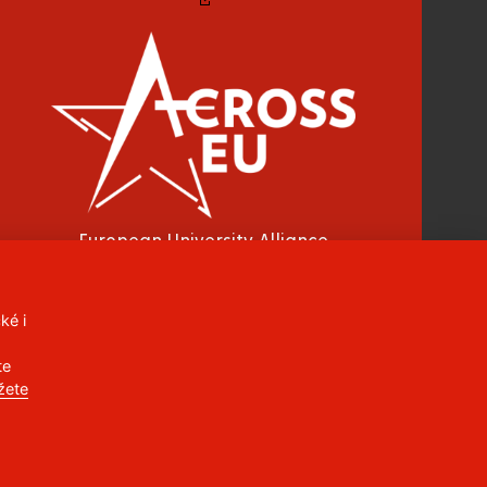
European University Alliance
ké i
CC BY-NC-ND 4.0 CZ
te
žete