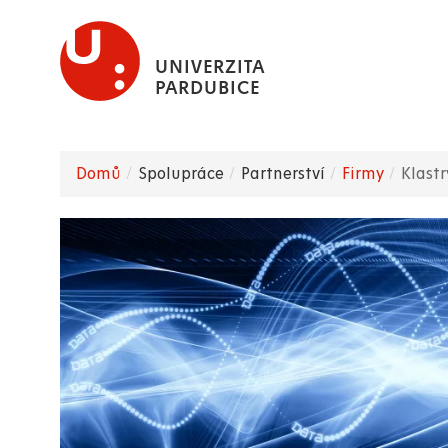
Přejít
k
UNIVERZITA
hlavnímu
PARDUBICE
obsahu
Domů
Spolupráce
Partnerství
Firmy
Klastr
Drobečková
navigace