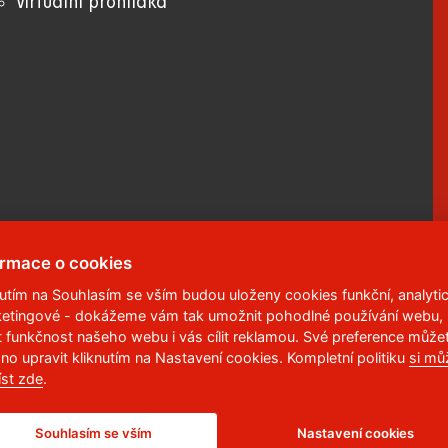
Virtuální prohlídka
ormace o cookies
nutím na Souhlasím se vším budou uloženy cookies funkční, analytic
etingové - dokážeme vám tak umožnit pohodlné používání webu,
 95
,
532 10
Pardubice 2
t funkčnost našeho webu i vás cílit reklamou. Své preference může
no upravit kliknutím na Nastavení cookies. Kompletní politiku
si mů
6 113
íst zde
.
Souhlasím se vším
Nastavení cookies