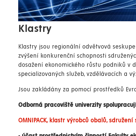
Klastry
Klastry jsou regionální odvětvová seskupen
zvýšení konkurenční schopnosti sdružených
dosažení ekonomického růstu podniků v dan
specializovaných služeb, vzdělávacích a vý
Jsou zakládány za pomocí prostředků Evro
Odborná pracoviště univerzity spolupracují
OMNIPACK, klastr výrobců obalů, sdružení 