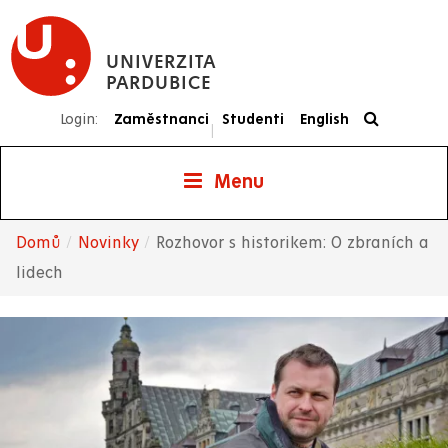
Přejít
k
UNIVERZITA
hlavnímu
PARDUBICE
obsahu
Login:
Zaměstnanci
Studenti
English
|
Menu
Domů
Novinky
Rozhovor s historikem: O zbraních a
Drobečková
lidech
navigace