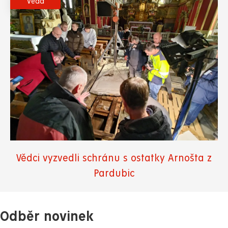
Věda
Vědci vyzvedli schránu s ostatky Arnošta z
Pardubic
Odběr novinek