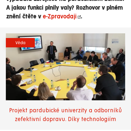
A jakou funkci plnily valy? Rozhovor v plném
znění čtěte v
e-Zpravodaji
.
Věda
Projekt pardubické univerzity a odborníků
zefektivní dopravu. Díky technologiím