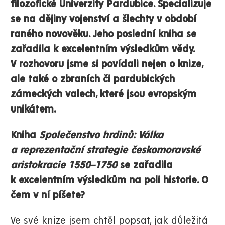
filozofické Univerzity Pardubice. Specializuje
se na dějiny vojenství a šlechty v období
raného novověku. Jeho poslední kniha se
zařadila k excelentním výsledkům vědy.
V rozhovoru jsme si povídali nejen o knize,
ale také o zbraních či pardubických
zámeckých valech, které jsou evropským
unikátem.
Kniha
Společenstvo hrdinů: Válka
a reprezentační strategie českomoravské
aristokracie 1550–1750
se zařadila
k excelentním výsledkům na poli historie. O
čem v ní píšete?
Ve své knize jsem chtěl popsat, jak důležitá