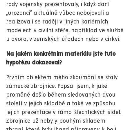
rody vojensky prezentovaly, i když daní
„urozenci“ aktuálně vůbec nebojovali a
realizovali se raději v jiných kariérních
modelech v civilní sféře, například ve službě
u dvora, v zemských úřadech nebo v církvi.
Na jakém konkrétním materiálu jste tuto
hypotézu dokazoval?
Prvním objektem mého zkoumání se staly
zámecké zbrojnice. Popsal jsem, k jaké
proměně došlo během sledovaných dvou
století v jejich skladbě a také ve způsobu
jejich prezentace v rámci šlechtických sídel.
Zbrojnice už nebyly pouhým skladem
zbraní, které byly ihned připraveny k boji,