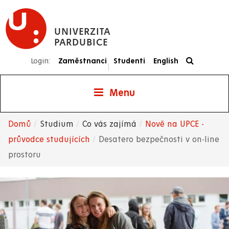
Přejít
k
UNIVERZITA
hlavnímu
PARDUBICE
obsahu
Login:
Zaměstnanci
Studenti
English
|
Menu
Domů
Studium
Co vás zajímá
Nově na UPCE -
Drobečková
průvodce studujících
Desatero bezpečnosti v on-line
prostoru
navigace