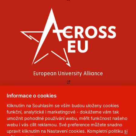
European University Alliance
Informace o cookies
Kliknutím na Souhlasím se vším budou uloženy cookies
© 2023
Univerzita Pardubice
,
Studentská 95
,
funkční, analytické i marketingové - dokážeme vám tak
532 10
Pardubice 2
umožnit pohodlné používání webu, měřit funkčnost našeho
Telefon:
466 036 111, 466 036 112, 466 036 113
webu i vás cílit reklamou. Své preference můžete snadno
upravit kliknutím na Nastavení cookies. Kompletní politiku
si
,
Správce webu
RSS