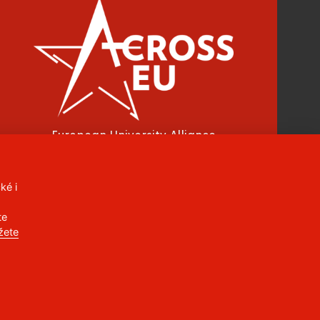
European University Alliance
ké i
CC BY-NC-ND 4.0 CZ
te
žete