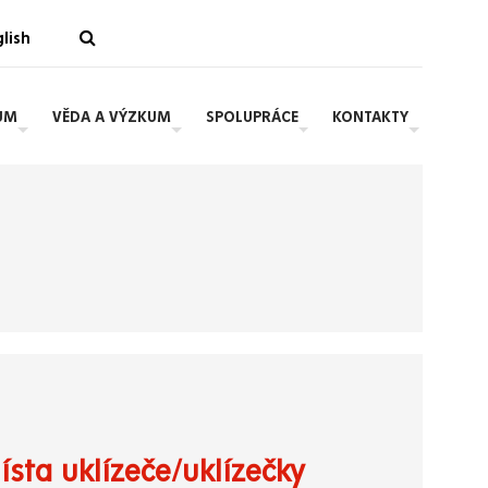
lish
UM
VĚDA A VÝZKUM
SPOLUPRÁCE
KONTAKTY
sta uklízeče/uklízečky