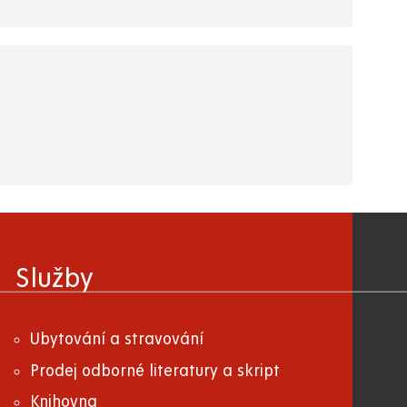
Služby
Ubytování a stravování
Prodej odborné literatury a skript
Knihovna