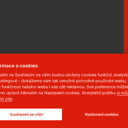
ormace o cookies
nutím na Souhlasím se vším budou uloženy cookies funkční, analytic
etingové - dokážeme vám tak umožnit pohodlné používání webu,
 95
,
532 10
Pardubice 2
t funkčnost našeho webu i vás cílit reklamou. Své preference může
no upravit kliknutím na Nastavení cookies. Kompletní politiku
si mů
6 113
íst zde
.
Souhlasím se vším
Nastavení cookies