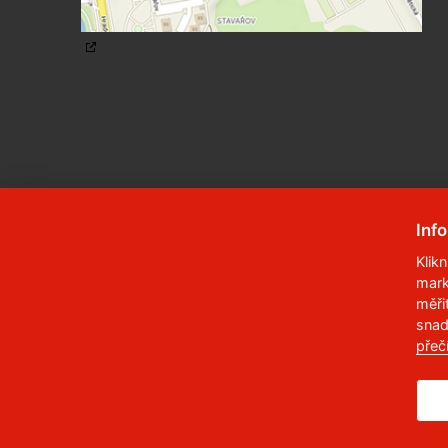
Inf
Klik
mark
© 2023
Univerzita Pardubice
,
Studentská
měři
snad
Telefon:
466 036 111, 466 036 112, 466 03
přeč
,
Správce webu
RSS
ID datové schránky:
f5vj9hu
Prohlášení o přístupnosti