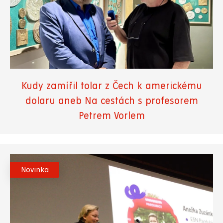
Kudy zamířil tolar z Čech k americkému
dolaru aneb Na cestách s profesorem
Petrem Vorlem
Novinka