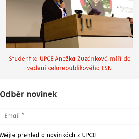
Studentka UPCE Anežka Zuzánková míří do
vedení celorepublikového ESN
Odběr novinek
Mějte přehled o novinkách z UPCE!