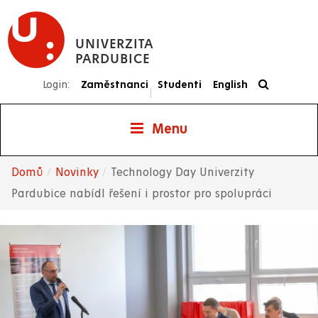
Přejít
k
UNIVERZITA
hlavnímu
PARDUBICE
obsahu
Login:
Zaměstnanci
Studenti
English
|
Menu
Domů
Novinky
Technology Day Univerzity
Drobečková
Pardubice nabídl řešení i prostor pro spolupráci
navigace