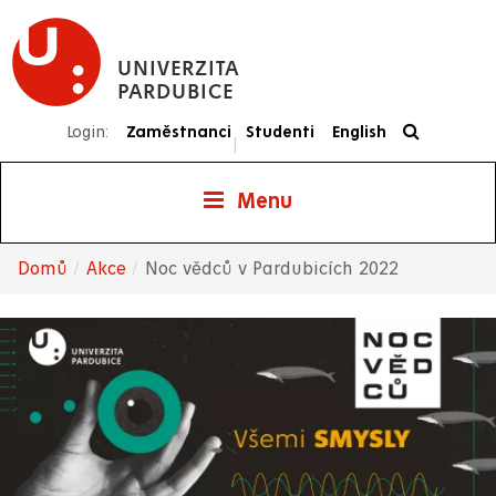
Přejít
k
UNIVERZITA
hlavnímu
PARDUBICE
obsahu
Login:
Zaměstnanci
Studenti
English
|
Menu
Domů
Akce
Noc vědců v Pardubicích 2022
Drobečková
navigace