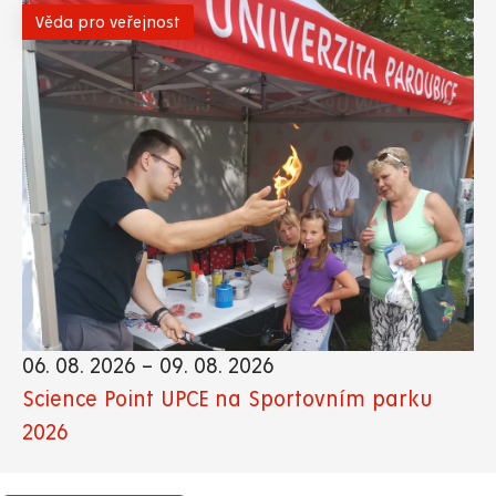
Věda pro veřejnost
06. 08. 2026
–
09. 08. 2026
Science Point UPCE na Sportovním parku
2026