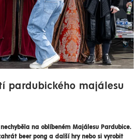
stí pardubického majálesu
u nechyběla na oblíbeném Majálesu Pardubice.
zahrát beer pong a další hry nebo si vyrobit