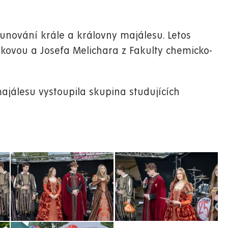
runování krále a královny majálesu. Letos
lákovou a Josefa Melichara z Fakulty chemicko-
ajálesu vystoupila skupina studujících