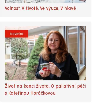
Volnost. V životě. Ve výuce. V hlavě
Novinka
Život na konci života. O paliativní péči
s Kateřinou Horáčkovou