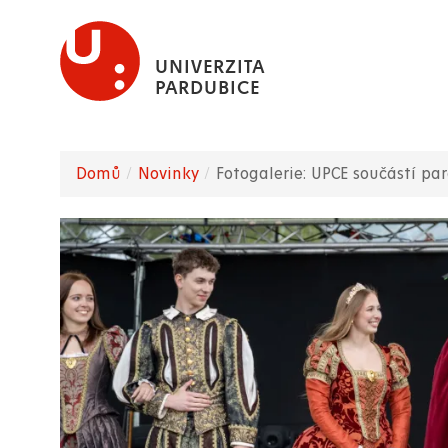
Přejít
k
UNIVERZITA
hlavnímu
PARDUBICE
obsahu
Domů
Novinky
Fotogalerie: UPCE součástí p
Drobečková
navigace