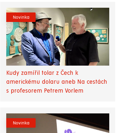
Novinka
Kudy zamířil tolar z Čech k
americkému dolaru aneb Na cestách
s profesorem Petrem Vorlem
Novinka