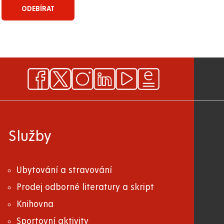
Služby
Ubytování a stravování
Prodej odborné literatury a skript
Knihovna
Sportovní aktivity