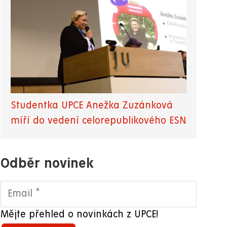
Studentka UPCE Anežka Zuzánková
míří do vedení celorepublikového ESN
Odběr novinek
Mějte přehled o novinkách z UPCE!