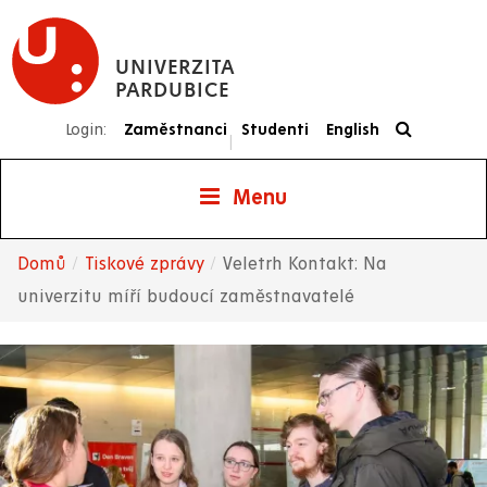
Přejít
k
UNIVERZITA
hlavnímu
PARDUBICE
obsahu
Login:
Zaměstnanci
Studenti
English
|
Menu
Domů
Tiskové zprávy
Veletrh Kontakt: Na
Drobečková
univerzitu míří budoucí zaměstnavatelé
navigace