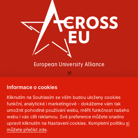
European University Alliance
Informace o cookies
Kliknutím na Souhlasím se vším budou uloženy cookies
© 2023
Univerzita Pardubice
,
Studentská 95
,
funkční, analytické i marketingové - dokážeme vám tak
532 10
Pardubice 2
umožnit pohodlné používání webu, měřit funkčnost našeho
Telefon:
466 036 111, 466 036 112, 466 036 113
webu i vás cílit reklamou. Své preference můžete snadno
upravit kliknutím na Nastavení cookies. Kompletní politiku
si
,
Správce webu
RSS
můžete přečíst zde
.
ID datové schránky:
f5vj9hu