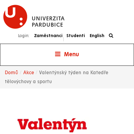
Přejít
k
UNIVERZITA
hlavnímu
PARDUBICE
obsahu
Login:
Zaměstnanci
Studenti
English
|
Menu
Domů
Akce
Valentýnský týden na Katedře
Drobečková
tělovýchovy a sportu
navigace