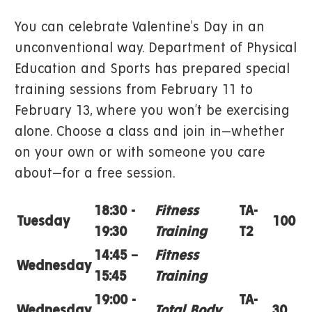
You can celebrate Valentine's Day in an
unconventional way. Department of Physical
Education and Sports has prepared special
training sessions from February 11 to
February 13, where you won’t be exercising
alone. Choose a class and join in—whether
on your own or with someone you care
about—for a free session.
18:30 -
Fitness
TA-
Tuesday
100
19:30
Training
T2
14:45 –
Fitness
Wednesday
15:45
Training
19:00 -
TA-
Wednesday
Total Body
30