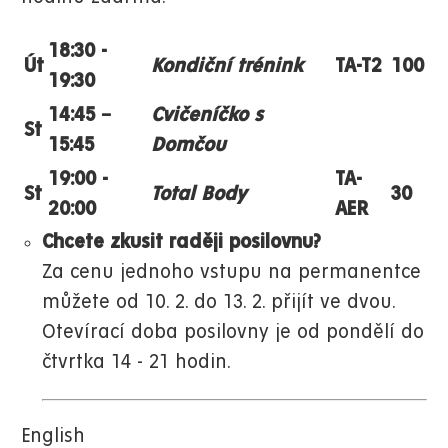
18:30 -
Út
Kondiční trénink
TA-T2
100
19:30
14:45 –
Cvičeníčko s
St
15:45
Domčou
19:00 -
TA-
St
Total Body
30
20:00
AER
Chcete zkusit raději posilovnu?
Za cenu jednoho vstupu na permanentce
můžete od 10. 2. do 13. 2. přijít ve dvou.
Otevírací doba posilovny je od pondělí do
čtvrtka 14 - 21 hodin.
English