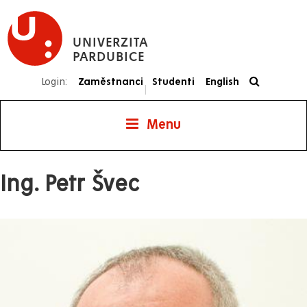
Přejít
k
UNIVERZITA
hlavnímu
PARDUBICE
obsahu
Login:
Zaměstnanci
Studenti
English
|
Menu
Ing. Petr Švec