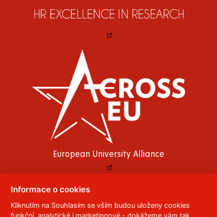
European University Alliance
Informace o cookies
Kliknutím na Souhlasím se vším budou uloženy cookies
© 2023
Univerzita Pardubice
,
Studentská 95
,
funkční, analytické i marketingové - dokážeme vám tak