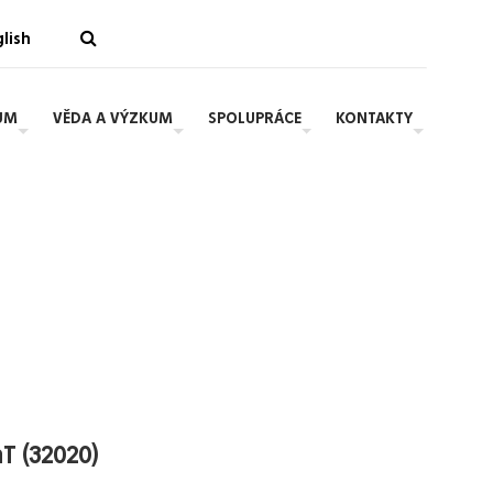
lish
UM
VĚDA A VÝZKUM
SPOLUPRÁCE
KONTAKTY
T (32020)