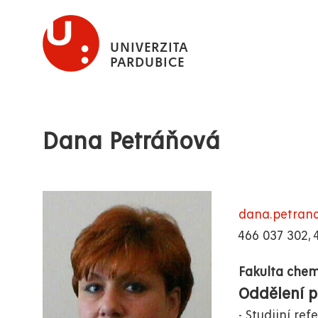
Přejít
k
UNIVERZITA
hlavnímu
PARDUBICE
obsahu
Dana Petráňová
dana.petran
466 037 302, 
Fakulta chem
Oddělení p
Studijní ref