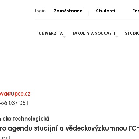
Login:
Zaměstnanci
Studenti
Eng
|
UNIVERZITA
FAKULTY A SOUČÁSTI
STUDI
ova@upce.cz
466 037 061
icko-technologická
ro agendu studijní a vědeckovýzkumnou FCh
erent