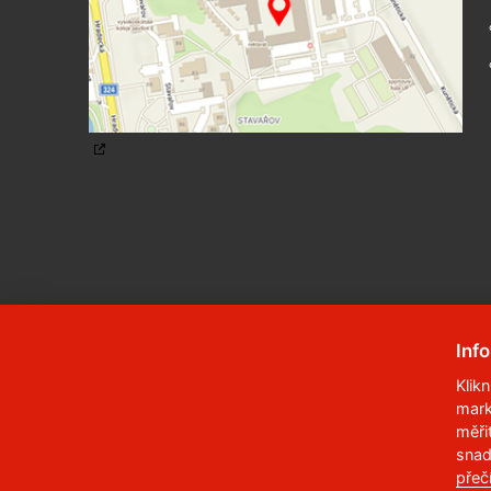
Inf
Klik
mark
© 2023
Univerzita Pardubice
,
Studentská
měři
snad
Telefon:
466 036 111, 466 036 112, 466 03
přeč
,
Správce webu
RSS