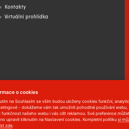
Kontakty
Virtuální prohlídka
ormace o cookies
nutím na Souhlasím se vším budou uloženy cookies funkční, analytic
etingové - dokážeme vám tak umožnit pohodlné používání webu,
 95
,
532 10
Pardubice 2
t funkčnost našeho webu i vás cílit reklamou. Své preference může
no upravit kliknutím na Nastavení cookies. Kompletní politiku
si mů
6 113
íst zde
.