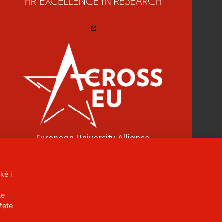
European University Alliance
ké i
CC BY-NC-ND 4.0 CZ
te
žete