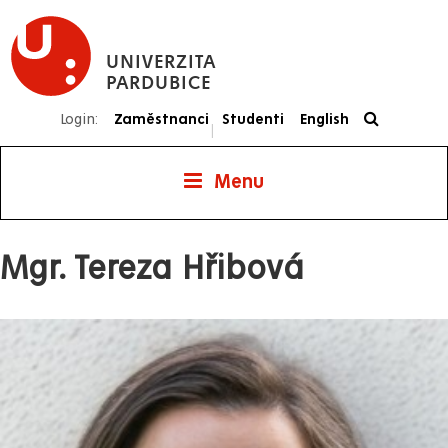
Přejít
k
UNIVERZITA
hlavnímu
PARDUBICE
obsahu
Login:
Zaměstnanci
Studenti
English
|
Menu
Mgr. Tereza Hřibová