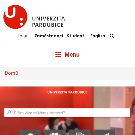
Přejít
k
UNIVERZITA
hlavnímu
PARDUBICE
obsahu
Login:
Zaměstnanci
Studenti
English
|
Menu
Domů
Drobečková
navigace