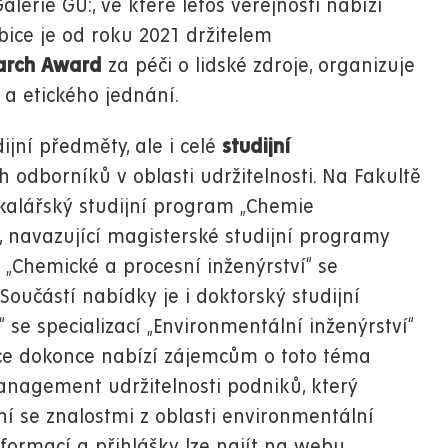
Galerie GU:, ve které letos veřejnosti nabízí
bice je od roku 2021 držitelem
earch Award
za péči o lidské zdroje, organizuje
a etického jednání.
ijní předměty, ale i celé
studijní
dborníků v oblasti udržitelnosti. Na Fakultě
kalářský studijní program „Chemie
“, navazující magisterské studijní programy
a „Chemické a procesní inženýrství“ se
 Součástí nabídky je i doktorský studijní
se specializací „Environmentální inženýrství“
ce dokonce nabízí zájemcům o toto téma
nagement udržitelnosti podniků, který
 se znalostmi z oblasti environmentální
nformací a přihlášky lze najít na webu