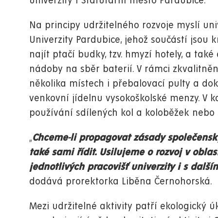
univerzity i Statutární město Pardubice.
Na principy udržitelného rozvoje myslí un
Univerzity Pardubice, jehož součástí jsou 
najít ptačí budky, tzv. hmyzí hotely, a také
nádoby na sběr baterií. V rámci zkvalitnění
několika místech i přebalovací pulty a do
venkovní jídelnu vysokoškolské menzy. V 
používání sdílených kol a koloběžek nebo
„
Chceme-li propagovat zásady společensk
také sami řídit. Usilujeme o rozvoj v oblas
jednotlivých pracovišť univerzity i s dalš
dodává prorektorka Liběna Černohorská.
Mezi udržitelné aktivity patří ekologický ú