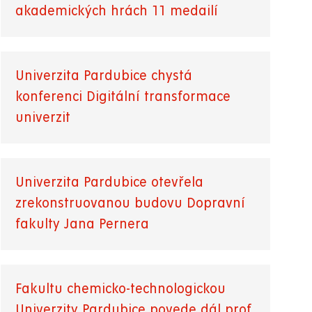
akademických hrách 11 medailí
Univerzita Pardubice chystá
konferenci Digitální transformace
univerzit
Univerzita Pardubice otevřela
zrekonstruovanou budovu Dopravní
fakulty Jana Pernera
Fakultu chemicko-technologickou
Univerzity Pardubice povede dál prof.