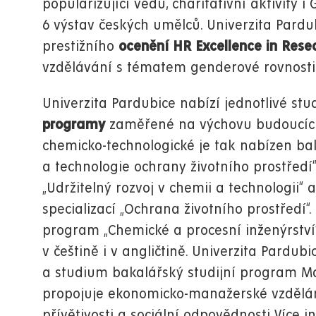
popularizující vědu, charitativní aktivity i 
6 výstav českých umělců. Univerzita Pardu
prestižního
ocenění HR Excellence in Res
vzdělávání s tématem genderové rovnosti 
Univerzita Pardubice nabízí jednotlivé stud
programy
zaměřené na výchovu budoucích o
chemicko-technologické je tak nabízen ba
a technologie ochrany životního prostředí
„Udržitelný rozvoj v chemii a technologii“ 
specializací „Ochrana životního prostředí“.
program „Chemické a procesní inženýrství“ 
v češtině i v angličtině.
Univerzita Pardubi
a
studium bakalářský studijní program
Ma
propojuje ekonomicko-manažerské vzdělání
přívětivosti a sociální odpovědnosti
Více i