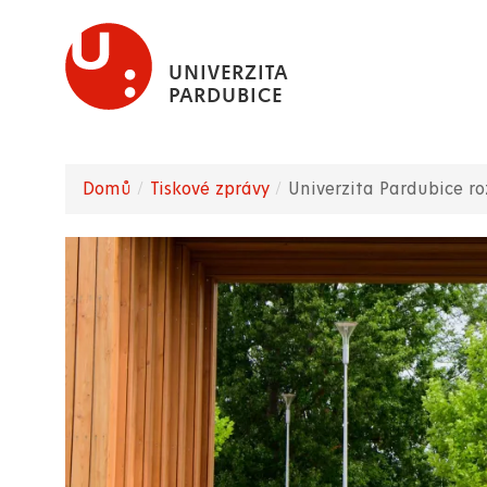
Přejít
k
UNIVERZITA
hlavnímu
PARDUBICE
obsahu
Domů
Tiskové zprávy
Univerzita Pardubice ro
Drobečková
navigace