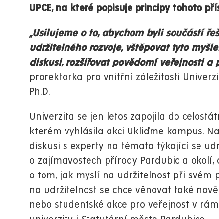
UPCE, na které popisuje principy tohoto pří
„Usilujeme o to, abychom byli součástí řeš
udržitelného rozvoje, vštěpovat tyto myš
diskusi, rozšiřovat povědomí veřejnosti a 
prorektorka pro vnitřní záležitosti Univerz
Ph.D.
Univerzita se jen letos zapojila do celost
kterém vyhlásila akci Ukliďme kampus. Nab
diskusi s experty na témata týkající se udr
o zajímavostech přírody Pardubic a okolí, 
o tom, jak myslí na udržitelnost při svém
na udržitelnost se chce věnovat také nově 
nebo studentské akce pro veřejnost v rámc