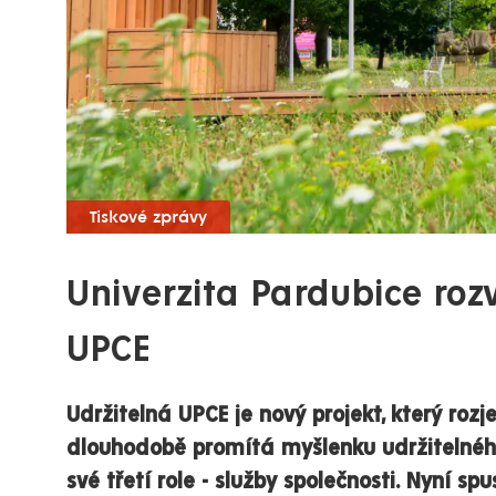
Tiskové zprávy
Univerzita Pardubice roz
UPCE
Udržitelná UPCE je nový projekt, který rozj
dlouhodobě promítá myšlenku udržitelnéh
své třetí role - služby společnosti. Nyní s