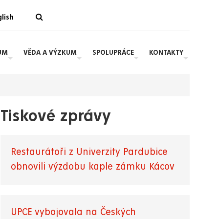
lish
UM
VĚDA A VÝZKUM
SPOLUPRÁCE
KONTAKTY
Tiskové zprávy
Restaurátoři z Univerzity Pardubice
obnovili výzdobu kaple zámku Kácov
UPCE vybojovala na Českých