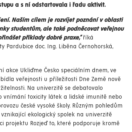
stupu a s ní odstartovala i řadu aktivit.
ení. Naším cílem je rozvíjet poznání v oblasti
lenky studentům, ale také podněcovat veřejnou
přinášet příklady dobré praxe,“
říká
ity Pardubice doc. Ing. Liběna Černohorská,
átní akce Ukliďme Česko speciálním dnem, ve
ídla veřejnosti u příležitosti Dne Země nově
žitelnosti. Na univerzitě se debatovalo
o vnímání toxicity látek a lidské imunitě nebo
 provozu české vysoké školy. Různým pohledům
vznikající ekologický spolek na univerzitě
i projektu Rozjeď to, které podporuje kromě