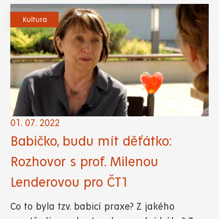
Kultura
01. 07. 2022
Babičko, budu mít děťátko:
Rozhovor s prof. Milenou
Lenderovou pro ČT1
Co to byla tzv. babicí praxe? Z jakého