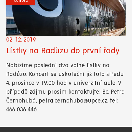
Kultura
02. 12. 2019
Lístky na Radůzu do první řady
Nabízíme poslední dva volné lístky na
Radůzu. Koncert se uskuteční již tuto středu
4. prosince v 19:00 hod v univerzitní aule. V
případě zájmu prosím kontaktujte: Bc. Petra
Černohubá, petra.cernohuba@upce.cz, tel:
466 036 446.