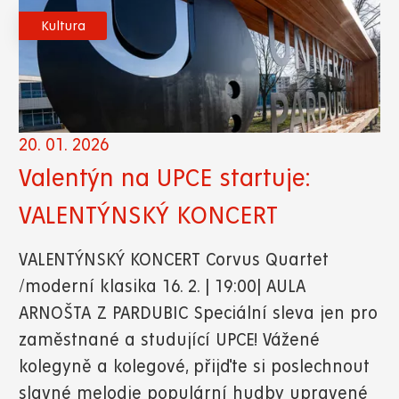
Kultura
20. 01. 2026
Valentýn na UPCE startuje:
VALENTÝNSKÝ KONCERT
VALENTÝNSKÝ KONCERT Corvus Quartet
/moderní klasika 16. 2. | 19:00| AULA
ARNOŠTA Z PARDUBIC Speciální sleva jen pro
zaměstnané a studující UPCE! Vážené
kolegyně a kolegové, přijďte si poslechnout
slavné melodie populární hudby upravené