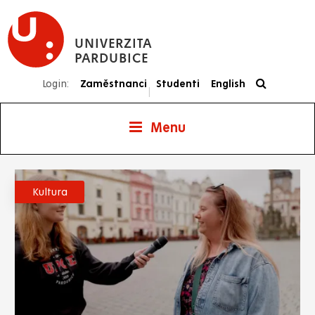
Přejít
k
UNIVERZITA
hlavnímu
PARDUBICE
obsahu
Login:
Zaměstnanci
Studenti
English
|
Menu
Kultura