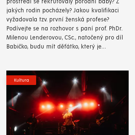
prostředí se rekrutovaly porodní báby? Z
jakých rodin pocházely? Jakou kvalifikaci
vyžadovala tzv. první ženská profese?
Podívejte se na rozhovor s paní prof. PhDr.
Milenou Lenderovou, CSc., natočený pro díl
Babičko, budu mít děťátko, který je…
Kultura