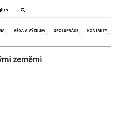
lish
UM
VĚDA A VÝZKUM
SPOLUPRÁCE
KONTAKTY
kými zeměmi