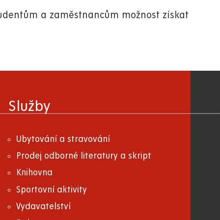
 studentům a zaměstnancům možnost získat
Služby
Ubytování a stravování
Prodej odborné literatury a skript
Knihovna
Sportovní aktivity
Vydavatelství