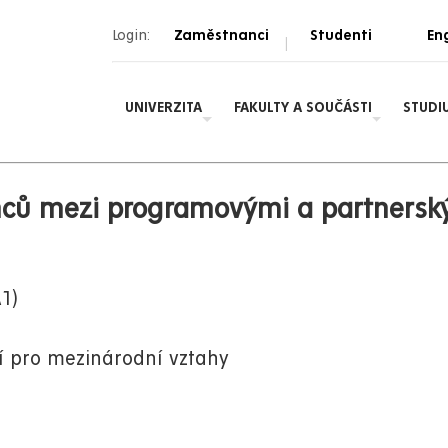
Login:
Zaměstnanci
Studenti
Eng
|
UNIVERZITA
FAKULTY A SOUČÁSTI
STUDI
nců mezi programovými a partners
1)
í pro mezinárodní vztahy