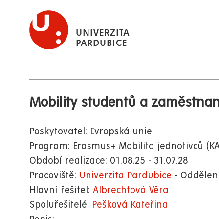
Přejít
k
UNIVERZITA
hlavnímu
PARDUBICE
obsahu
Mobility studentů a zaměstna
Poskytovatel: Evropská unie
Program: Erasmus+ Mobilita jednotivců (KA
Období realizace: 01.08.25 - 31.07.28
Pracoviště:
Univerzita Pardubice
- Oddělen
Hlavní řešitel:
Albrechtová Věra
Spoluřešitelé:
Pešková Kateřina