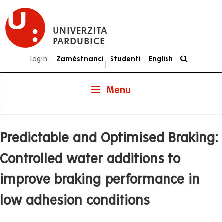
Přejít
k
UNIVERZITA
hlavnímu
PARDUBICE
obsahu
Login:
Zaměstnanci
Studenti
English
|
Menu
Predictable and Optimised Braking:
Controlled water additions to
improve braking performance in
low adhesion conditions