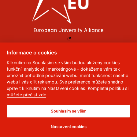
European University Alliance
Informace o cookies
Kliknutím na Souhlasím se vším budou uloženy cookies
© 2023
Univerzita Pardubice
,
Studentská 95
,
funkční, analytické i marketingové - dokážeme vám tak
532 10
Pardubice 2
umožnit pohodlné používání webu, měřit funkčnost našeho
Telefon:
466 036 111, 466 036 112, 466 036 113
webu i vás cílit reklamou. Své preference můžete snadno
upravit kliknutím na Nastavení cookies. Kompletní politiku
si
,
Správce webu
RSS
můžete přečíst zde
.
ID datové schránky:
f5vj9hu
Prohlášení o přístupnosti
Souhlasím se vším
Nastavení cookies
CC BY-NC-ND 4.0 CZ