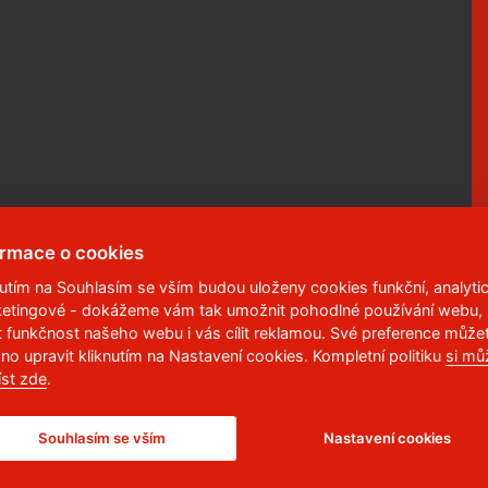
ormace o cookies
nutím na Souhlasím se vším budou uloženy cookies funkční, analytic
etingové - dokážeme vám tak umožnit pohodlné používání webu,
 95
,
532 10
Pardubice 2
t funkčnost našeho webu i vás cílit reklamou. Své preference může
no upravit kliknutím na Nastavení cookies. Kompletní politiku
si mů
6 113
íst zde
.
Souhlasím se vším
Nastavení cookies