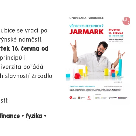
ubice se vrací po
týnské náměstí.
tek 16. června od
principů i
niverzita pořádá
h slavností Zrcadlo
tí:
finance
•
fyzika
•