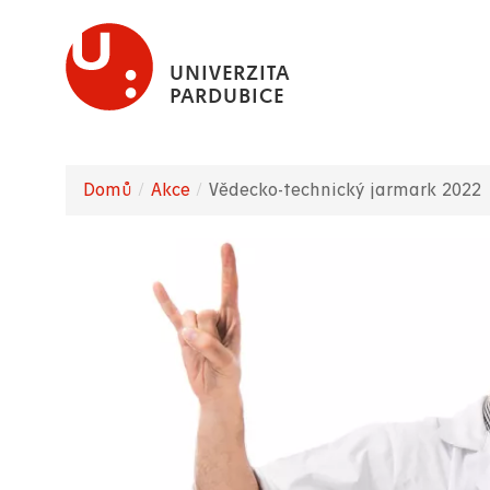
Přejít
k
UNIVERZITA
hlavnímu
PARDUBICE
obsahu
Domů
Akce
Vědecko-technický jarmark 2022
Drobečková
navigace