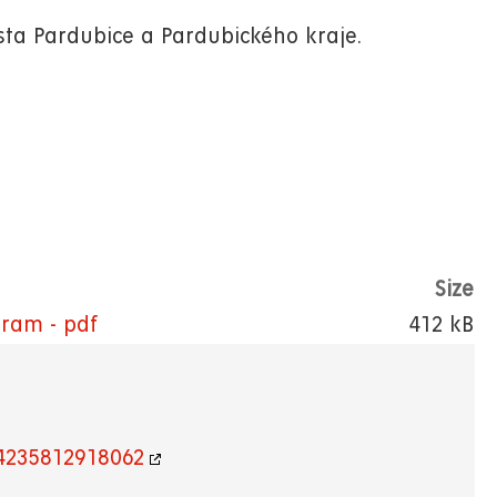
ta Pardubice a Pardubického kraje.
Size
gram - pdf
412 kB
4235812918062