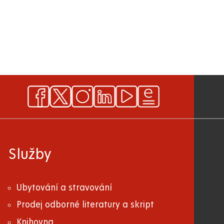
Služby
Ubytování a stravování
Prodej odborné literatury a skript
Knihovna