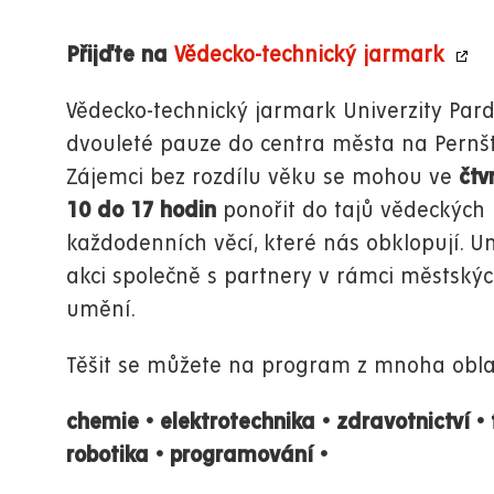
Přijďte na
Vědecko-technický jarmark
Vědecko-technický jarmark Univerzity Pard
dvouleté pauze do centra města na Pernš
Zájemci bez rozdílu věku se mohou ve
čtvr
10 do 17 hodin
ponořit do tajů vědeckých 
každodenních věcí, které nás obklopují. U
akci společně s partnery v rámci městskýc
umění.
Těšit se můžete na program z mnoha oblas
chemie
•
elektrotechnika
•
zdravotnictví
•
robotika
•
programování
•