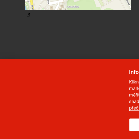
Inf
Klik
mark
© 2023
Univerzita Pardubice
,
Studentská
měři
snad
Telefon:
466 036 111, 466 036 112, 466 03
přeč
,
Správce webu
RSS
ID datové schránky:
f5vj9hu
Prohlášení o přístupnosti