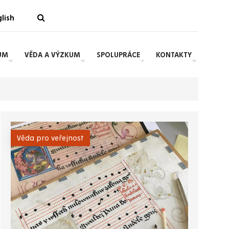
lish
UM
VĚDA A VÝZKUM
SPOLUPRÁCE
KONTAKTY
Věda pro veřejnost