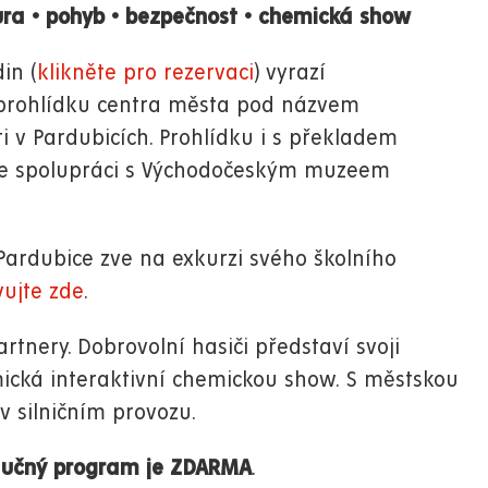
ura
•
pohyb
•
bezpečnost
•
chemická show
in (
klikněte pro rezervaci
) vyrazí
a prohlídku centra města pod názvem
 v Pardubicích. Prohlídku i s překladem
a ve spolupráci s Východočeským muzeem
 Pardubice zve na exkurzi svého školního
vujte zde
.
rtnery. Dobrovolní hasiči představí svoji
ická interaktivní chemickou show. S městskou
 v silničním provozu.
naučný program je ZDARMA
.