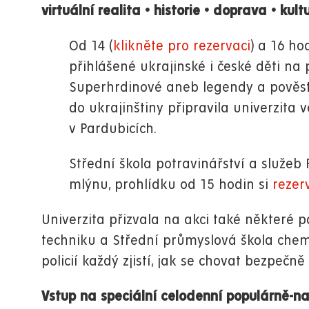
virtuální realita
•
historie
•
doprava
•
kult
Od 14 (
klikněte pro rezervaci
) a 16 hod
přihlášené ukrajinské i české děti n
Superhrdinové aneb legendy a pověsti
do ukrajinštiny připravila univerzit
v Pardubicích.
Střední škola potravinářství a služeb
mlýnu, prohlídku od 15 hodin si
rezer
Univerzita přizvala na akci také některé pa
techniku a Střední průmyslová škola chem
policií každý zjistí, jak se chovat bezpečně
Vstup na speciální celodenní populárně-