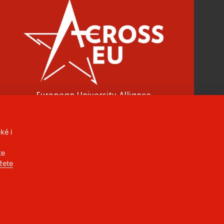
European University Alliance
ké i
CC BY-NC-ND 4.0 CZ
te
žete