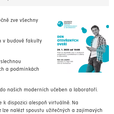
ečně zve všechny
h v budově fakulty
yslechnou
ech a podmínkách
do našich moderních učeben a laboratoří.
e k dispozici alespoň virtuálně. Na
lze nalézt spoustu užitečných a zajímavých