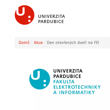
Přejít
k
UNIVERZITA
hlavnímu
PARDUBICE
obsahu
Domů
Akce
Den otevřených dveří na FEI
Drobečková
navigace