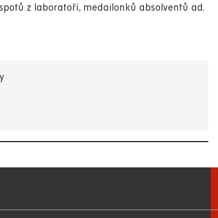
eospotů z laboratoří, medailonků absolventů ad.
y