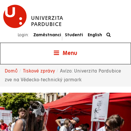
Přejít
k
UNIVERZITA
hlavnímu
PARDUBICE
obsahu
Login:
Zaměstnanci
Studenti
English
|
Menu
Domů
Tiskové zprávy
Avízo: Univerzita Pardubice
Drobečková
zve na Vědecko-technický jarmark
navigace