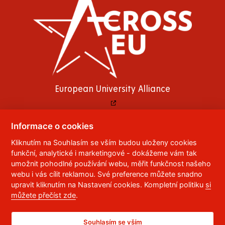
European University Alliance
Informace o cookies
Kliknutím na Souhlasím se vším budou uloženy cookies
© 2023
Univerzita Pardubice
,
Studentská 95
,
funkční, analytické i marketingové - dokážeme vám tak
532 10
Pardubice 2
umožnit pohodlné používání webu, měřit funkčnost našeho
Telefon:
466 036 111, 466 036 112, 466 036 113
webu i vás cílit reklamou. Své preference můžete snadno
upravit kliknutím na Nastavení cookies. Kompletní politiku
si
,
Správce webu
RSS
můžete přečíst zde
.
ID datové schránky:
f5vj9hu
Prohlášení o přístupnosti
Souhlasím se vším