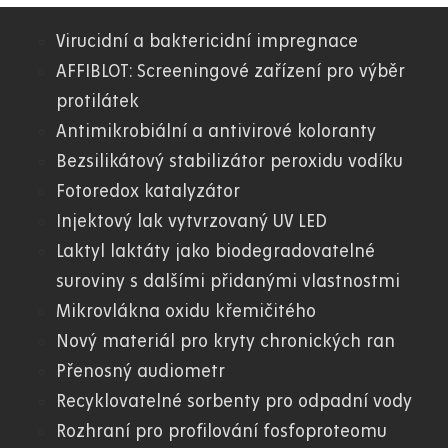
Virucidní a baktericidní impregnace
01.
AFFIBLOT: Screeningové zařízení pro výběr
protilátek
WWW
Antimikrobiální a antivirové koloranty
Bezsilikátový stabilizátor peroxidu vodíku
Fotoredox katalyzátor
Injektový lak vytvrzovaný UV LED
Laktyl laktáty jako biodegradovatelné
suroviny s dalšími přidanými vlastnostmi
Mikrovlákna oxidu křemičitého
Nový materiál pro kryty chronických ran
Přenosný audiometr
Recyklovatelné sorbenty pro odpadní vody
Rozhraní pro profilování fosfoproteomu