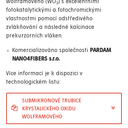
wolframového (WO
) s excelentními
3
fotokatalytickými a fotochromickými
vlastnostmi pomocí odstředivého
zvlákňování a následné kalcinace
prekurzorních vláken.
Komercializováno společnosti
PARDAM
NANO4FIBERS s.r.o.
Více informací je k dispozici v
technologickém listu:
SUBMIKRONOVÉ TRUBICE
KRYSTALICKÉHO OXIDU
WOLFRAMOVÉHO