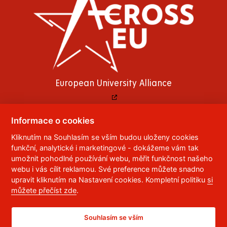
European University Alliance
Informace o cookies
Kliknutím na Souhlasím se vším budou uloženy cookies
© 2023
Univerzita Pardubice
,
Studentská 95
,
funkční, analytické i marketingové - dokážeme vám tak
532 10
Pardubice 2
umožnit pohodlné používání webu, měřit funkčnost našeho
Telefon:
466 036 111, 466 036 112, 466 036 113
webu i vás cílit reklamou. Své preference můžete snadno
upravit kliknutím na Nastavení cookies. Kompletní politiku
si
,
Správce webu
RSS
můžete přečíst zde
.
ID datové schránky:
f5vj9hu
Prohlášení o přístupnosti
Souhlasím se vším