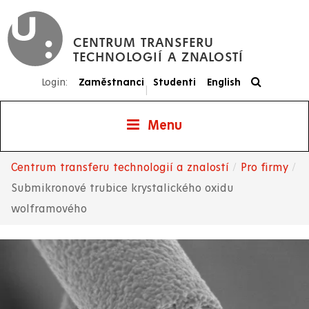
Přejít
k
CENTRUM TRANSFERU
hlavnímu
TECHNOLOGIÍ A ZNALOSTÍ
obsahu
Login:
Zaměstnanci
Studenti
English
|
Menu
Centrum transferu technologií a znalostí
Pro firmy
Drobečková
Submikronové trubice krystalického oxidu
wolframového
navigace